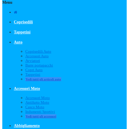
Menu
Coprisedili
Tappetini
Auto
Coprisedili Auto
Accessori Auto
Avviatori
Barre portapacchi
Copri Auto
Tappetini
Vedi tutti gli articoli auto
Accessori Moto
Accessori Moto
Antifurto Moto
Casco Moto
Indumenti Sportivi
Vedi tutti gli accessori
Abbigliamento