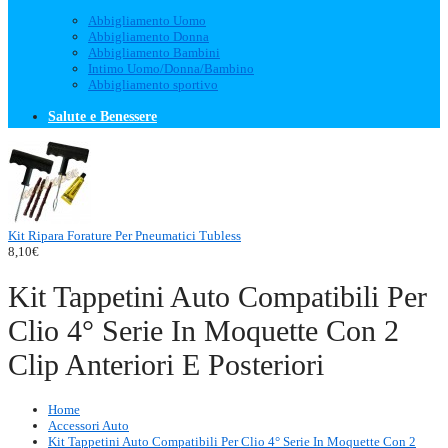
Abbigliamento Uomo
Abbigliamento Donna
Abbigliamento Bambini
Intimo Uomo/Donna/Bambino
Abbigliamento sportivo
Salute e Benessere
Kit Ripara Forature Per Pneumatici Tubless
8,10€
Kit Tappetini Auto Compatibili Per
Clio 4° Serie In Moquette Con 2
Clip Anteriori E Posteriori
Home
Accessori Auto
Kit Tappetini Auto Compatibili Per Clio 4° Serie In Moquette Con 2