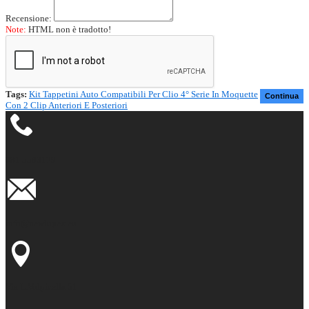
Recensione:
Note:
HTML non è tradotto!
Tags:
Kit Tappetini Auto Compatibili Per Clio 4° Serie In Moquette
Continua
Con 2 Clip Anteriori E Posteriori
081 5593179
info@newlupex.eu
Via L.Volpicella 51