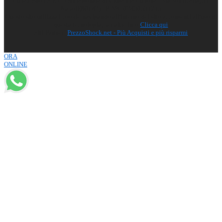
Lupex Shop S.R.L. Unipersonale di Giuseppe Lupone - Via Volpicella, 51
Napoli(80147) - P.IVA: 07430531215
Questo sito utilizza i cookie navigando all'interno del sito acconsenti all'uso di
questa tecnologia, per altre info
Clicca qui
Siti Partner:
PrezzoShock.net - Più Acquisti e più risparmi
ORA
ONLINE