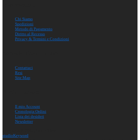
Informazioni
Chi Siamo
Spedizioni
Metodo di Pagamento
Diritto al Recesso
Privacy & Termini e Condizioni
Servizio Consumatori
Contattaci
Resi
Site Map
Il mio account
Il mio Account
Cronologia Ordini
Lista dei desideri
Newsletter
Copyright © 2016, Lupex Shop
studio
Ke
y
word