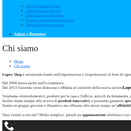
Abbigliamento Uomo
Abbigliamento Donna
Abbigliamento Bambini
Intimo Uomo/Donna/Bambino
Abbigliamento sportivo
Salute e Benessere
Chi siamo
Home
Chi siamo
Lupex Shop
è un'azienda leader nell'importazione e l'esportazione di beni di ogn
Dal 2000 attiva anche nell'e-commerce.
Dal 2013 l'azienda viene dislocata e affidata al controllo della nuova società
Lup
Vendiamo elettrodomestici, prodotti per la casa e l'ufficio, articoli da ferramenta,
Inoltre siamo sempre alla ricerca di
prodotti innovativi
, e possiamo garantire
spe
Siamo un gruppo giovane e dinamico, ma offriamo allo stesso tempo un
'affidabil
Vuoi venirci a trovare? Molto semplice: prendi un
appuntamento
telefonico con 