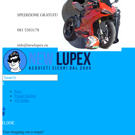
SPEDIZIONE GRATUITA A PARTIRE DA 49.90€
081 5593179
info@newlupex.eu
€
Euro
Pound Sterling
US Dollar
0
0,00€
Your shopping cart is empty!