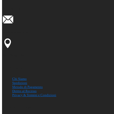
081 5593179
info@newlupex.eu
Via L.Volpicella 51
Informazioni
Chi Siamo
Spedizioni
Metodo di Pagamento
Diritto al Recesso
Privacy & Termini e Condizioni
Servizio Consumatori