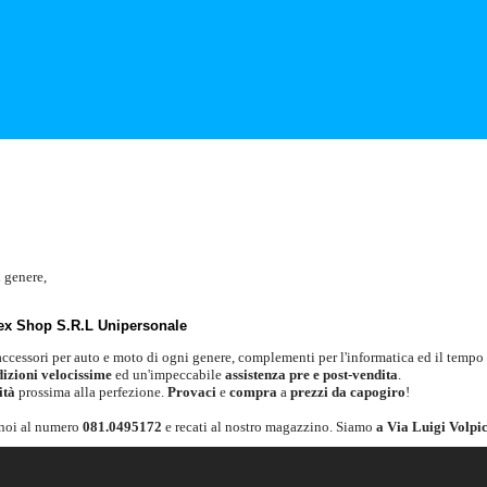
i genere,
ex Shop S.R.L Unipersonale
 accessori per auto e moto di ogni genere, complementi per l'informatica ed il tempo l
dizioni velocissime
ed un'impeccabile
assistenza pre e post-vendita
.
ità
prossima alla perfezione.
Provaci
e
compra
a
prezzi da capogiro
!
noi al numero
081.0495172
e recati al nostro magazzino. Siamo
a Via Luigi Volpic