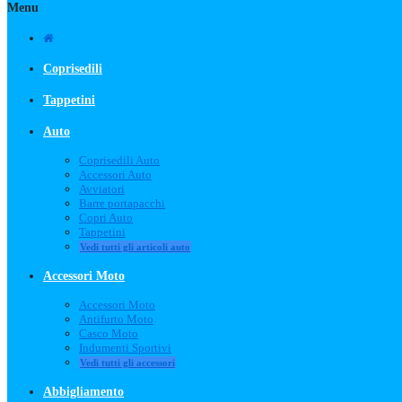
Menu
Coprisedili
Tappetini
Auto
Coprisedili Auto
Accessori Auto
Avviatori
Barre portapacchi
Copri Auto
Tappetini
Vedi tutti gli articoli auto
Accessori Moto
Accessori Moto
Antifurto Moto
Casco Moto
Indumenti Sportivi
Vedi tutti gli accessori
Abbigliamento