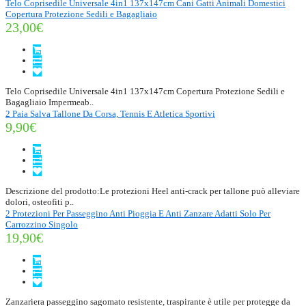
Telo Coprisedile Universale 4in1 137x147cm Cani Gatti Animali Domestici
Copertura Protezione Sedili e Bagagliaio
23,00€
Telo Coprisedile Universale 4in1 137x147cm Copertura Protezione Sedili e
Bagagliaio Impermeab..
2 Paia Salva Tallone Da Corsa, Tennis E Atletica Sportivi
9,90€
Descrizione del prodotto:Le protezioni Heel anti-crack per tallone può alleviare
dolori, osteofiti p..
2 Protezioni Per Passeggino Anti Pioggia E Anti Zanzare Adatti Solo Per
Carrozzino Singolo
19,90€
Zanzariera passeggino sagomato resistente, traspirante è utile per protegge da