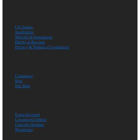
Informazioni
Chi Siamo
Spedizioni
Metodo di Pagamento
Diritto al Recesso
Privacy & Termini e Condizioni
Servizio Consumatori
Contattaci
Resi
Site Map
Il mio account
Il mio Account
Cronologia Ordini
Lista dei desideri
Newsletter
Copyright © 2016, Lupex Shop