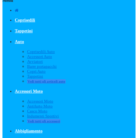
Menu
Coprisedili
Tappetini
Auto
Coprisedili Auto
Accessori Auto
Avviatori
Barre portapacchi
Copri Auto
Tappetini
Vedi tutti gli articoli auto
Accessori Moto
Accessori Moto
Antifurto Moto
Casco Moto
Indumenti Sportivi
Vedi tutti gli accessori
Abbigliamento