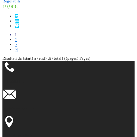
Regolabili
19,90€
1
2
>
>|
Risultati da {start} a {end} di {total} ({pages} Pages)
081 5593179
info@newlupex.eu
Via L.Volpicella 51