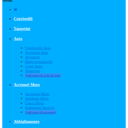
Menu
Coprisedili
Tappetini
Auto
Coprisedili Auto
Accessori Auto
Avviatori
Barre portapacchi
Copri Auto
Tappetini
Vedi tutti gli articoli auto
Accessori Moto
Accessori Moto
Antifurto Moto
Casco Moto
Indumenti Sportivi
Vedi tutti gli accessori
Abbigliamento