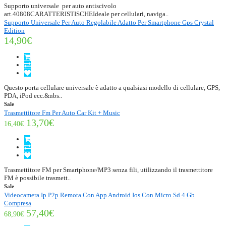
Supporto universale per auto antiscivolo
art.40808CARATTERISTISCHEIdeale per cellulari, naviga..
Supporto Universale Per Auto Regolabile Adatto Per Smartphone Gps Crystal
Edition
14,90€
Questo porta cellulare universale è adatto a qualsiasi modello di cellulare, GPS,
PDA, iPod ecc.&nbs..
Sale
Trasmettitore Fm Per Auto Car Kit + Music
13,70€
16,40€
Trasmettitore FM per Smartphone/MP3 senza fili, utilizzando il trasmettitore
FM è possibile trasmett..
Sale
Videocamera Ip P2p Remota Con App Android Ios Con Micro Sd 4 Gb
Compresa
57,40€
68,90€