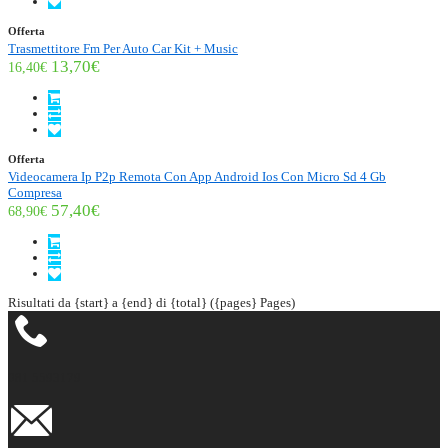
Offerta
Trasmettitore Fm Per Auto Car Kit + Music
13,70€
16,40€
Offerta
Videocamera Ip P2p Remota Con App Android Ios Con Micro Sd 4 Gb
Compresa
57,40€
68,90€
Risultati da {start} a {end} di {total} ({pages} Pages)
081 5593179