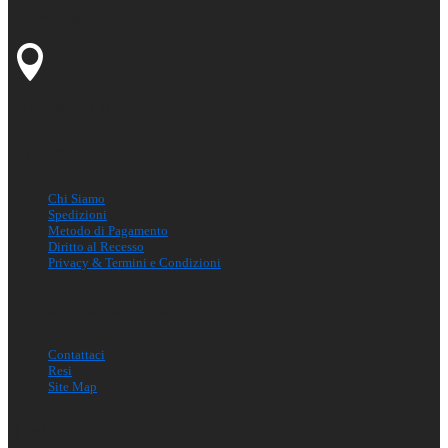
info@newlupex.eu
Via L.Volpicella 51
Informazioni
Chi Siamo
Spedizioni
Metodo di Pagamento
Diritto al Recesso
Privacy & Termini e Condizioni
Servizio Consumatori
Contattaci
Resi
Site Map
Il mio account