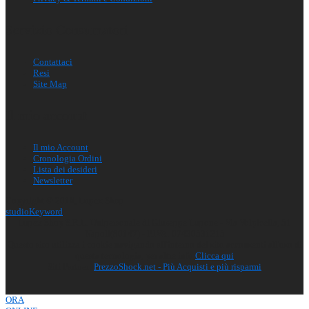
Servizio Consumatori
Contattaci
Resi
Site Map
Il mio account
Il mio Account
Cronologia Ordini
Lista dei desideri
Newsletter
Copyright © 2016, Lupex Shop
studio
Ke
y
word
Lupex Shop S.R.L. Unipersonale di Giuseppe Lupone - Via Volpicella, 51
Napoli(80147) - P.IVA: 07430531215
Questo sito utilizza i cookie navigando all'interno del sito acconsenti all'uso di
questa tecnologia, per altre info
Clicca qui
Siti Partner:
PrezzoShock.net - Più Acquisti e più risparmi
ORA