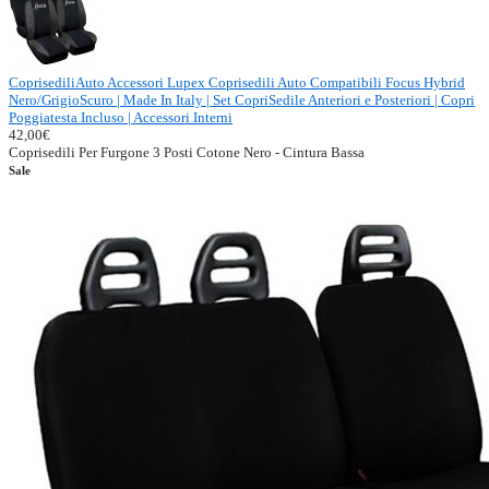
CoprisediliAuto Accessori Lupex Coprisedili Auto Compatibili Focus Hybrid
Nero/GrigioScuro | Made In Italy | Set CopriSedile Anteriori e Posteriori | Copri
Poggiatesta Incluso | Accessori Interni
42,00€
Coprisedili Per Furgone 3 Posti Cotone Nero - Cintura Bassa
Sale