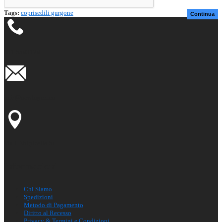
Tags:
coprisedili gurgone
Continua
081 5593179
info@newlupex.eu
Via L.Volpicella 51
Informazioni
Chi Siamo
Spedizioni
Metodo di Pagamento
Diritto al Recesso
Privacy & Termini e Condizioni