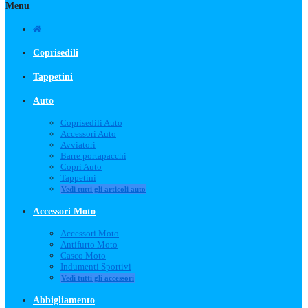
Menu
Coprisedili
Tappetini
Auto
Coprisedili Auto
Accessori Auto
Avviatori
Barre portapacchi
Copri Auto
Tappetini
Vedi tutti gli articoli auto
Accessori Moto
Accessori Moto
Antifurto Moto
Casco Moto
Indumenti Sportivi
Vedi tutti gli accessori
Abbigliamento