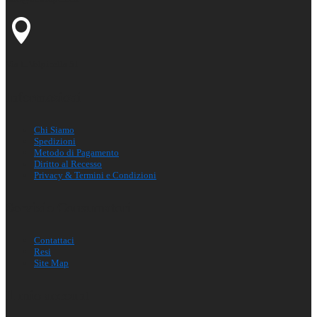
Via L.Volpicella 51
Informazioni
Chi Siamo
Spedizioni
Metodo di Pagamento
Diritto al Recesso
Privacy & Termini e Condizioni
Servizio Consumatori
Contattaci
Resi
Site Map
Il mio account