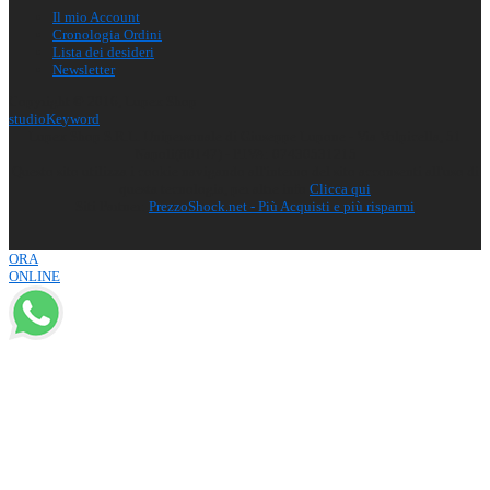
Il mio Account
Cronologia Ordini
Lista dei desideri
Newsletter
Copyright © 2016, Lupex Shop
studio
Ke
y
word
Lupex Shop S.R.L. Unipersonale di Giuseppe Lupone - Via Volpicella, 51
Napoli(80147) - P.IVA: 07430531215
Questo sito utilizza i cookie navigando all'interno del sito acconsenti all'uso di
questa tecnologia, per altre info
Clicca qui
Siti Partner:
PrezzoShock.net - Più Acquisti e più risparmi
ORA
ONLINE