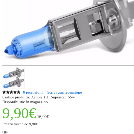
0 recensioni
|
Scrivi una recensione
Codice prodotto:
Xenon_H1_Superstar_55w
Disponibilità:
In magazzino
9,90€
16,90€
Prezzo vecchio:
9,90€
Qty