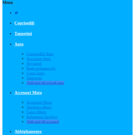
Menu
Coprisedili
Tappetini
Auto
Coprisedili Auto
Accessori Auto
Avviatori
Barre portapacchi
Copri Auto
Tappetini
Vedi tutti gli articoli auto
Accessori Moto
Accessori Moto
Antifurto Moto
Casco Moto
Indumenti Sportivi
Vedi tutti gli accessori
Abbigliamento