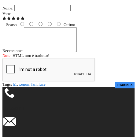
Nome:
Voto:
Scarso
Ottimo
Recensione:
Note:
HTML non è tradotto!
Tags:
h1
,
xenon
,
fari
,
luce
Continua
081 5593179
info@newlupex.eu