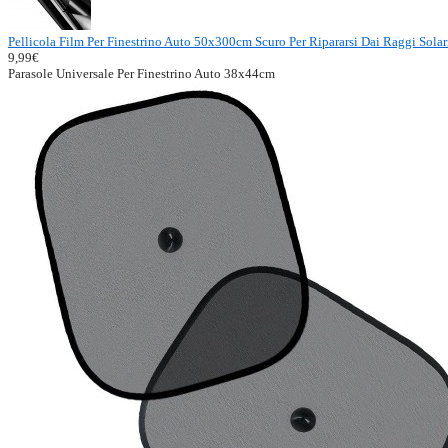
Pellicola Film Per Finestrino Auto 50x300cm Scuro Per Ripararsi Dai Raggi Solar
9,99€
Parasole Universale Per Finestrino Auto 38x44cm