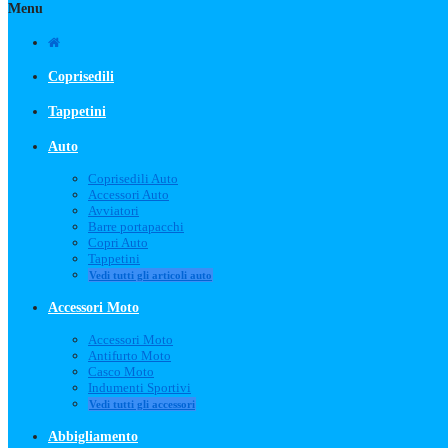
Menu
Coprisedili
Tappetini
Auto
Coprisedili Auto
Accessori Auto
Avviatori
Barre portapacchi
Copri Auto
Tappetini
Vedi tutti gli articoli auto
Accessori Moto
Accessori Moto
Antifurto Moto
Casco Moto
Indumenti Sportivi
Vedi tutti gli accessori
Abbigliamento