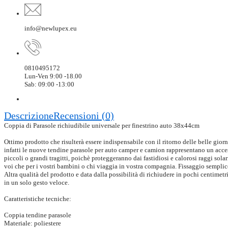
info@newlupex.eu
0810495172
Lun-Ven 9:00 -18.00
Sab: 09:00 -13:00
Descrizione
Recensioni (0)
Coppia di Parasole richiudibile universale per finestrino auto 38x44cm
Ottimo prodotto che risulterà essere indispensabile con il ritorno delle belle gior
infatti le nuove tendine parasole per auto camper e camion rappresentano un acc
piccoli o grandi tragitti, poichè proteggeranno dai fastidiosi e calorosi raggi sola
voi che per i vostri bambini o chi viaggia in vostra compagnia. Fissaggio semplice
Altra qualità del prodotto e data dalla possibilità di richiudere in pochi centimetri 
in un solo gesto veloce.
Caratteristiche tecniche:
Coppia tendine parasole
Materiale: poliestere