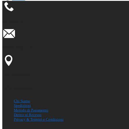
081 5593179
info@newlupex.eu
Via L.Volpicella 51
Informazioni
Chi Siamo
Spedizioni
Metodo di Pagamento
Diritto al Recesso
Privacy & Termini e Condizioni