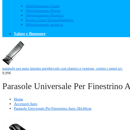
Abbigliamento Uomo
Abbigliamento Donna
Abbigliamento Bambini
Intimo Uomo/Donna/Bambino
Abbigliamento sportivo
Salute e Benessere
parasole per auto interno pieghevole con elastici e ventose, contro i raggi uv.
9,99€
Parasole Universale Per Finestrino
Home
Accessori Auto
Parasole Universale Per Finestrino Auto 38x44cm