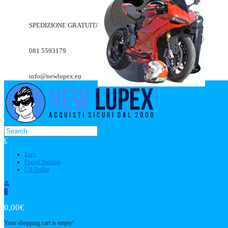
SPEDIZIONE GRATUITA A PARTIRE DA 49.90€
081 5593179
info@newlupex.eu
€
Euro
Pound Sterling
US Dollar
0
0,00€
Your shopping cart is empty!