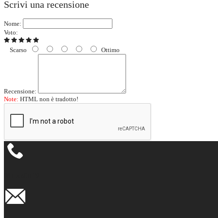
Scrivi una recensione
Nome:
Voto:
Scarso
Ottimo
Recensione:
Note:
HTML non è tradotto!
081 5593179