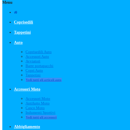
Menu
Coprisedili
Tappetini
Auto
Coprisedili Auto
Accessori Auto
Avviatori
Barre portapacchi
Copri Auto
Tappetini
Vedi tutti gli articoli auto
Accessori Moto
Accessori Moto
Antifurto Moto
Casco Moto
Indumenti Sportivi
Vedi tutti gli accessori
Abbigliamento