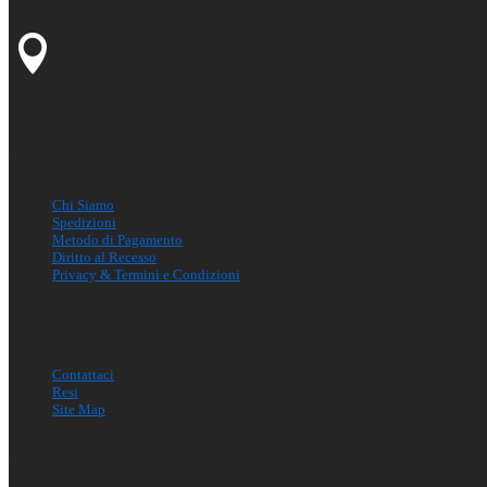
info@newlupex.eu
Via L.Volpicella 51
Informazioni
Chi Siamo
Spedizioni
Metodo di Pagamento
Diritto al Recesso
Privacy & Termini e Condizioni
Servizio Consumatori
Contattaci
Resi
Site Map
Il mio account