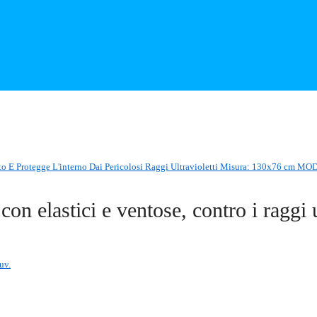
to E Protegge L'interno Dai Pericolosi Raggi Ultravioletti Misura: 130x76 cm MO
con elastici e ventose, contro i raggi 
uv.