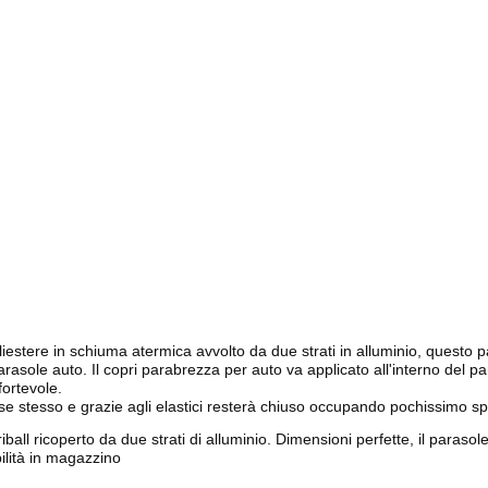
liestere in schiuma atermica avvolto da due strati in alluminio, questo
 parasole auto. Il copri parabrezza per auto va applicato all'interno del
fortevole.
u se stesso e grazie agli elastici resterà chiuso occupando pochissimo sp
uriball ricoperto da due strati di alluminio. Dimensioni perfette, il par
bilità in magazzino