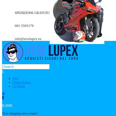
SPEDIZIONE GRATUITA A PARTIRE DA 49.90€
081 5593179
info@newlupex.eu
€
Euro
Pound Sterling
US Dollar
0
0,00€
Your shopping cart is empty!