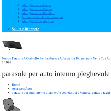
Abbigliamento Uomo
Abbigliamento Donna
Abbigliamento Bambini
Intimo Uomo/Donna/Bambino
Abbigliamento sportivo
Salute e Benessere
Nuovo Parasole A Ombrello Per Parabrezza Abbassa La Temperatura Nella Tua Au
14,99€
parasole per auto interno pieghevole 
Home
Accessori Auto
parasole per auto interno pieghevole con elastici e ventose, contro i raggi 