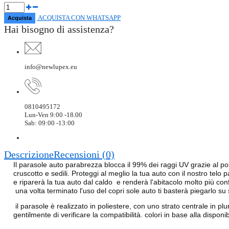
ACQUISTA CON WHATSAPP
Hai bisogno di assistenza?
info@newlupex.eu
0810495172
Lun-Ven 9:00 -18.00
Sab: 09:00 -13:00
Descrizione
Recensioni (0)
Il parasole auto parabrezza blocca il 99% dei raggi UV grazie al po
cruscotto e sedili. Proteggi al meglio la tua auto con il nostro telo
e riparerà la tua auto dal caldo e renderà l'abitacolo molto più con
una volta terminato l'uso del copri sole auto ti basterà piegarlo s
il parasole è realizzato in poliestere, con uno strato centrale in pl
gentilmente di verificare la compatibilità. colori in base alla disponi