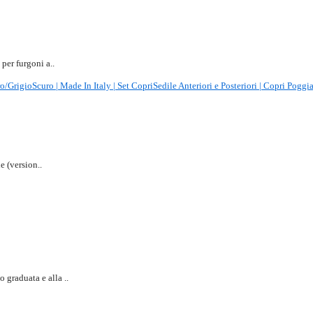
per furgoni a..
igioScuro | Made In Italy | Set CopriSedile Anteriori e Posteriori | Copri Poggiat
e (version..
 graduata e alla ..