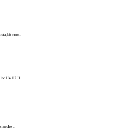
esta,kit com..
lo: H4 H7 H1..
s anche ..