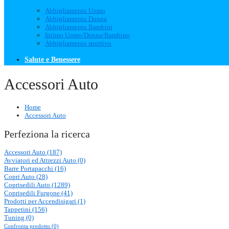
Abbigliamento Uomo
Abbigliamento Donna
Abbigliamento Bambini
Intimo Uomo/Donna/Bambino
Abbigliamento sportivo
Salute e Benessere
Accessori Auto
Home
Accessori Auto
Perfeziona la ricerca
Accessori Auto (187)
Avviatori ed Attrezzi Auto (0)
Barre Portapacchi (16)
Copri Auto (28)
Coprisedili Auto (1289)
Coprisedili Furgone (41)
Prodotti per Accendisigari (1)
Tappetini (156)
Tuning (0)
Confronta prodotto (0)