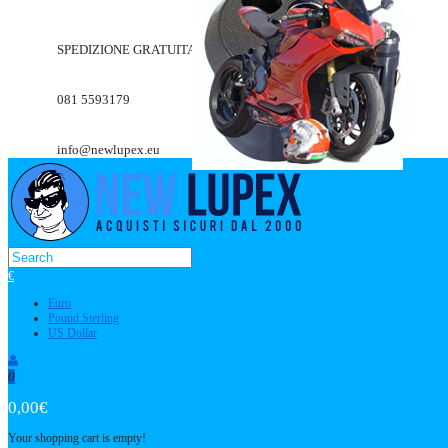
SPEDIZIONE GRATUITA A PARTIRE DA 49.90€
081 5593179
info@newlupex.eu
€
Euro
Pound Sterling
US Dollar
0
0,00€
Your shopping cart is empty!