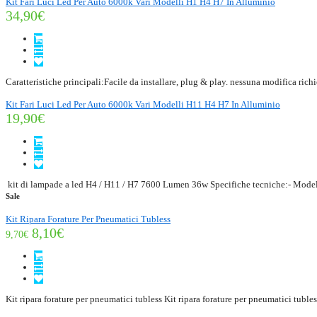
Kit Fari Luci Led Per Auto 6000k Vari Modelli H1 H4 H7 In Alluminio
34,90€
Caratteristiche principali:Facile da installare, plug & play. nessuna modifica richi
Kit Fari Luci Led Per Auto 6000k Vari Modelli H11 H4 H7 In Alluminio
19,90€
kit di lampade a led H4 / H11 / H7 7600 Lumen 36w Specifiche tecniche:- Model
Sale
Kit Ripara Forature Per Pneumatici Tubless
8,10€
9,70€
Kit ripara forature per pneumatici tubless Kit ripara forature per pneumatici tubles