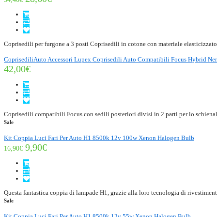
Coprisedili per furgone a 3 posti Coprisedili in cotone con materiale elasticizzato 
CoprisediliAuto Accessori Lupex Coprisedili Auto Compatibili Focus Hybrid Nero/Gr
42,00€
Coprisedili compatibili Focus con sedili posteriori divisi in 2 parti per lo schienal
Sale
Kit Coppia Luci Fari Per Auto H1 8500k 12v 100w Xenon Halogen Bulb
9,90€
16,90€
Questa fantastica coppia di lampade H1, grazie alla loro tecnologia di rivestimento
Sale
Kit Coppia Luci Fari Per Auto H1 8500k 12v 55w Xenon Halogen Bulb