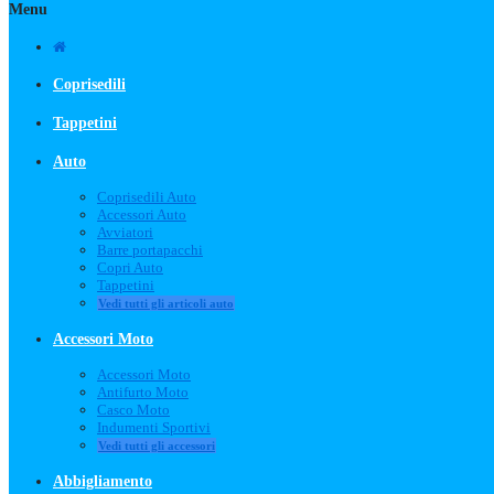
Menu
Coprisedili
Tappetini
Auto
Coprisedili Auto
Accessori Auto
Avviatori
Barre portapacchi
Copri Auto
Tappetini
Vedi tutti gli articoli auto
Accessori Moto
Accessori Moto
Antifurto Moto
Casco Moto
Indumenti Sportivi
Vedi tutti gli accessori
Abbigliamento